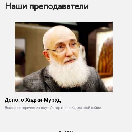
Наши преподаватели
Доного Хаджи-Мурад
Г
Доктор исторических наук. Автор книг о Кавказской войне.
Ка