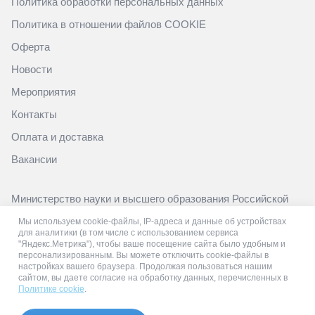
Политика обработки персональных данных
Политика в отношении файлов COOKIE
Оферта
Новости
Мероприятия
Контакты
Оплата и доставка
Вакансии
Министерство науки и высшего образования Российской
Федерации
Мы используем cookie-файлы, IP-адреса и данные об устройствах
https://minobrnauki.gov.ru/
для аналитики (в том числе с использованием сервиса
"Яндекс.Метрика"), чтобы ваше посещение сайта было удобным и
Министерство просвещения Российской Федерации
персонализированным. Вы можете отключить cookie-файлы в
настройках вашего браузера. Продолжая пользоваться нашим
https://edu.gov.ru/
сайтом, вы даете согласие на обработку данных, перечисленных в
Политике cookie
.