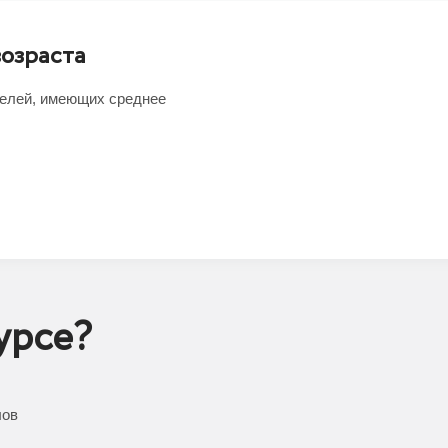
озраста
телей, имеющих среднее
урсе?
лов