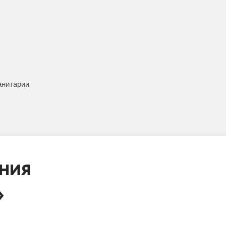
анитарии
ния
»