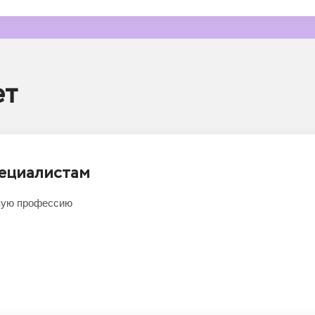
ет
ециалистам
овую профессию