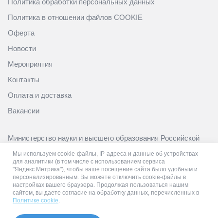
Политика обработки персональных данных
Политика в отношении файлов COOKIE
Оферта
Новости
Мероприятия
Контакты
Оплата и доставка
Вакансии
Министерство науки и высшего образования Российской
Федерации
Мы используем cookie-файлы, IP-адреса и данные об устройствах
https://minobrnauki.gov.ru/
для аналитики (в том числе с использованием сервиса
"Яндекс.Метрика"), чтобы ваше посещение сайта было удобным и
Министерство просвещения Российской Федерации
персонализированным. Вы можете отключить cookie-файлы в
настройках вашего браузера. Продолжая пользоваться нашим
https://edu.gov.ru/
сайтом, вы даете согласие на обработку данных, перечисленных в
Политике cookie
.